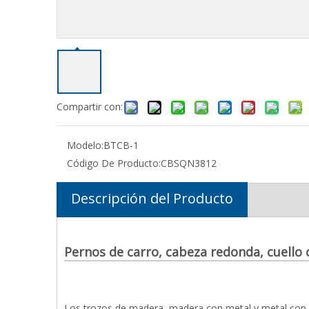
Compartir con:
Modelo:
BTCB-1
Código De Producto:
CBSQN3812
Descripción del Producto
Pernos de carro, cabeza redonda, cuello
Los trozos de madera, madera con metal y metal con m