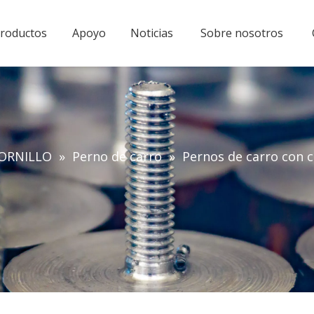
roductos
Apoyo
Noticias
Sobre nosotros
ORNILLO
»
Perno de carro
»
Pernos de carro con c