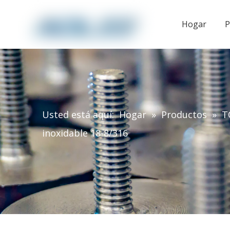
Hogar
P
Usted está aquí:
Hogar
»
Productos
»
T
inoxidable 18-8/316