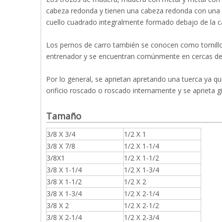
cabeza redonda y tienen una cabeza redonda con una s
cuello cuadrado integralmente formado debajo de la c
Los pernos de carro también se conocen como tornillo
entrenador y se encuentran comúnmente en cercas de 
Por lo general, se aprietan apretando una tuerca ya qu
orificio roscado o roscado internamente y se aprieta g
Tamaño
3/8 X 3/4
1/2 X 1
3/8 X 7/8
1/2 X 1-1/4
3/8X1
1/2 X 1-1/2
3/8 X 1-1/4
1/2 X 1-3/4
3/8 X 1-1/2
1/2 X 2
3/8 X 1-3/4
1/2 X 2-1/4
3/8 X 2
1/2 X 2-1/2
3/8 X 2-1/4
1/2 X 2-3/4