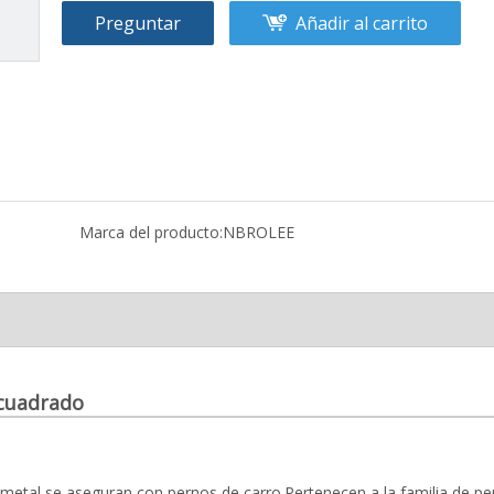
Preguntar
Añadir al carrito
Marca del producto:
NBROLEE
 cuadrado
etal se aseguran con pernos de carro.Pertenecen a la familia de pe